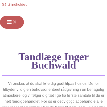
Gå til indholdet
Tandlæge Inger
Buchwald
Professionel Pleje til Dit Smil
Få et Lysere Smil fra Vejens Bedste Tandlæger
Tandlæge Inger
Buchwald
Vi ønsker, at du skal føle dig godt tilpas hos os. Derfor
tilbyder vi dig en behovsorienteret rådgivning i en behagelig
atmosfære, og vi følger dig tæt lige fra første samtale til du er
helt færdigbehandlet. For os er det vigtigt, at behandle alle